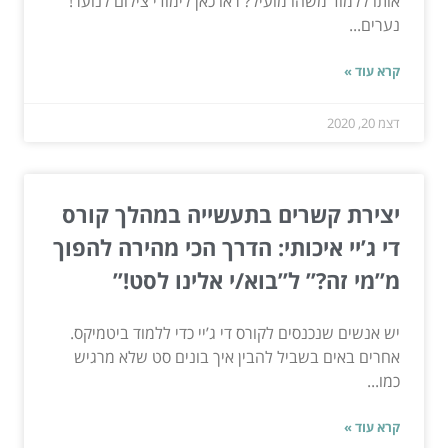
אותו ללמוד משהו מועיל? ראו כאן לימודי צילום לנוער!
נערים...
קרא עוד »
דצמ 20, 2020
יצירת קשרים בתעשייה במהלך קורס
די ג’יי איכותי: הדרך הכי מהירה להפוך
מ”מי זה?” ל”בוא/י אלינו לסט!”
יש אנשים שנכנסים לקורס די ג’יי כדי ללמוד ביטמיקס.
אחרים באים בשביל להבין איך בונים סט שלא מרגיש
כמו...
קרא עוד »