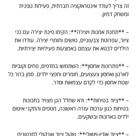
זה צריך לעודד אינטראקציה חברתית, פעילות גופנית
ומשחק דמיון.
– **תחנת אמנות ויצירה**: הקימו פינת יצירה עם כני
ציור, עפרונות צבעוניים, טושים וחומרי יצירה. עודדו את
הילדים לבטא את עצמם באמצעות פעילויות יצירתיות.
– **פתרונות אחסון**: השתמשו במדפים, פחים וקוביות
לארגון ואחסון צעצועים, חומרים וחפצי ילדים. סמן ברור כל
שטח אחסון כדי לקדם עצמאות וסדר.
– **ציוד בטיחות**: ודא שחלל הגן מצויד בתכונות
בטיחות כגון ערכות עזרה ראשונה, מטפים והתקני איטום
ילדים בארונות ובשקעים.
– **ציוד אודיו-ויזואלי**: שקול ציוד אורקולי לסרטונים